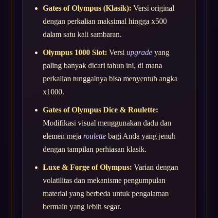
Gates of Olympus (Klasik):
Versi original
dengan perkalian maksimal hingga x500
dalam satu kali sambaran.
Olympus 1000 Slot:
Versi
upgrade
yang
paling banyak dicari tahun ini, di mana
perkalian tunggalnya bisa menyentuh angka
x1000.
Gates of Olympus Dice & Roulette:
Modifikasi visual menggunakan dadu dan
elemen meja
roulette
bagi Anda yang jenuh
dengan tampilan perhiasan klasik.
Luxe & Forge of Olympus:
Varian dengan
volatilitas dan mekanisme pengumpulan
material yang berbeda untuk pengalaman
bermain yang lebih segar.