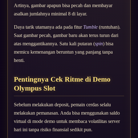
Artinya, gambar apapun bisa pecah dan membayar
asalkan jumlahnya minimal 8 di layar.
Daya tarik utamanya ada pada fitur
Tumble
(runtuhan).
Saat gambar pecah, gambar baru akan terus turun dari
atas menggantikannya. Satu kali putaran (
spin
) bisa
memicu kemenangan beruntun yang panjang tanpa
henti.
Pentingnya Cek Ritme di Demo
Olympus Slot
Sebelum melakukan deposit, pemain cerdas selalu
melakukan pemanasan. Anda bisa menggunakan saldo
virtual di mode demo untuk membaca volatilitas server
hari ini tanpa risiko finansial sedikit pun.