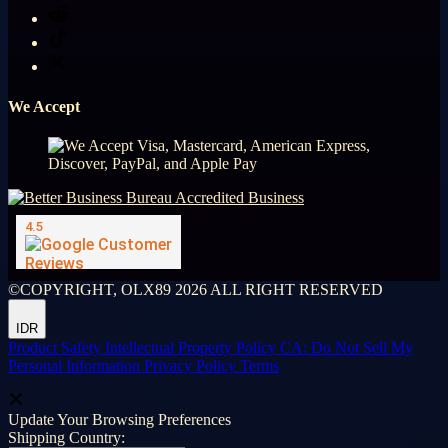
We Accept
©COPYRIGHT, OLX89 2026 ALL RIGHT RESERVED
IDR
Product Safety
Intellectual Property Policy
CA: Do Not Sell My
Personal Information
Privacy Policy
Terms
Update Your Browsing Preferences
Shipping Country: