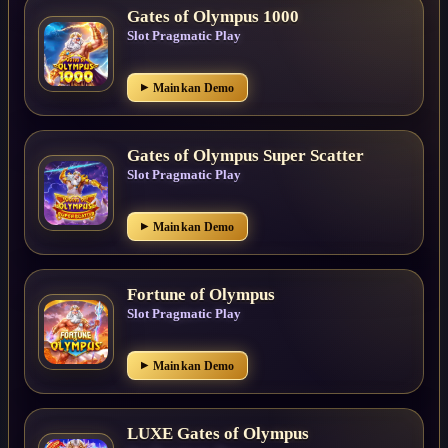
Gates of Olympus 1000
Slot Pragmatic Play
Mainkan Demo
Gates of Olympus Super Scatter
Slot Pragmatic Play
Mainkan Demo
Fortune of Olympus
Slot Pragmatic Play
Mainkan Demo
LUXE Gates of Olympus