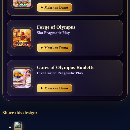
Mainkan Demo
Forge of Olympus
Slot Pragmatic Play
Mainkan Demo
Gates of Olympus Roulette
Live Casino Pragmatic Play
Mainkan Demo
Share this design: