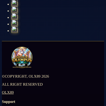
©COPYRIGHT, OLX89 2026
ALL RIGHT RESERVED
OLX89
Support