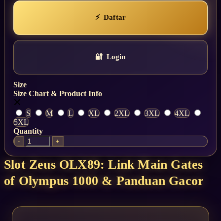
Daftar
Login
Size
Size Chart & Product Info
S
M
L
XL
2XL
3XL
4XL
5XL
Quantity
-
+
Slot Zeus OLX89: Link Main Gates
of Olympus 1000 & Panduan Gacor