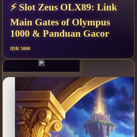
Slot Zeus OLX89: Link
Main Gates of Olympus
1000 & Panduan Gacor
IDR 5000
Create an account to favorite this design!