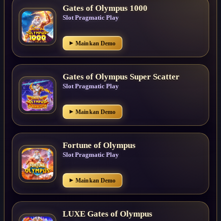
Gates of Olympus 1000
Slot Pragmatic Play
Mainkan Demo
Gates of Olympus Super Scatter
Slot Pragmatic Play
Mainkan Demo
Fortune of Olympus
Slot Pragmatic Play
Mainkan Demo
LUXE Gates of Olympus