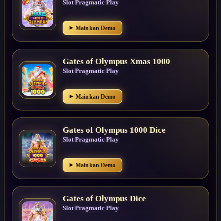
Slot Pragmatic Play
Mainkan Demo
Gates of Olympus Xmas 1000
Slot Pragmatic Play
Mainkan Demo
Gates of Olympus 1000 Dice
Slot Pragmatic Play
Mainkan Demo
Gates of Olympus Dice
Slot Pragmatic Play