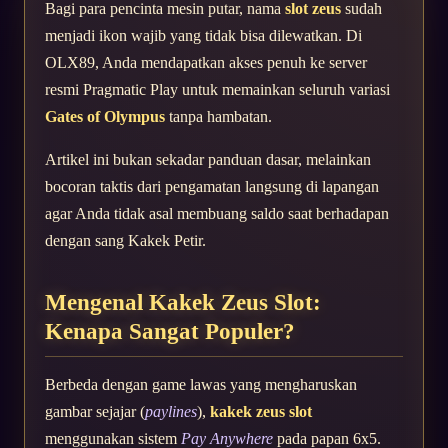
Bagi para pencinta mesin putar, nama
slot zeus
sudah
menjadi ikon wajib yang tidak bisa dilewatkan. Di
OLX89, Anda mendapatkan akses penuh ke server
resmi Pragmatic Play untuk memainkan seluruh variasi
Gates of Olympus
tanpa hambatan.
Artikel ini bukan sekadar panduan dasar, melainkan
bocoran taktis dari pengamatan langsung di lapangan
agar Anda tidak asal membuang saldo saat berhadapan
dengan sang Kakek Petir.
Mengenal Kakek Zeus Slot:
Kenapa Sangat Populer?
Berbeda dengan game lawas yang mengharuskan
gambar sejajar (
paylines
),
kakek zeus slot
menggunakan sistem
Pay Anywhere
pada papan 6x5.