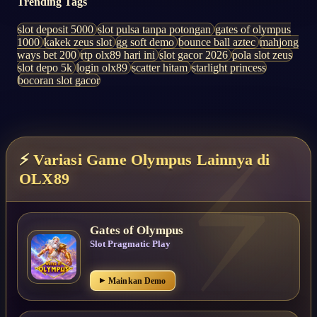
Trending Tags
slot deposit 5000
slot pulsa tanpa potongan
gates of olympus
1000
kakek zeus slot
gg soft demo
bounce ball aztec
mahjong
ways bet 200
rtp olx89 hari ini
slot gacor 2026
pola slot zeus
slot depo 5k
login olx89
scatter hitam
starlight princess
bocoran slot gacor
Variasi Game Olympus Lainnya di
OLX89
Gates of Olympus
Slot Pragmatic Play
Mainkan Demo