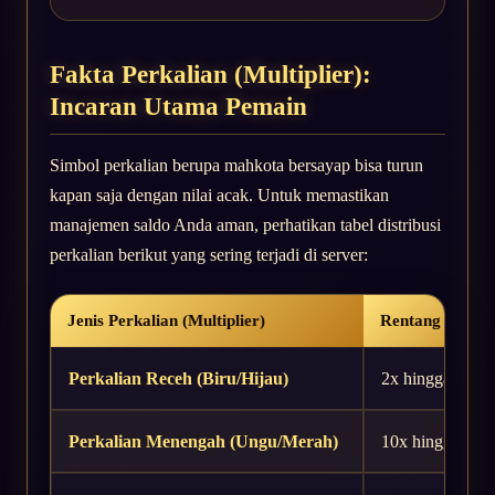
Fakta Perkalian (Multiplier):
Incaran Utama Pemain
Simbol perkalian berupa mahkota bersayap bisa turun
kapan saja dengan nilai acak. Untuk memastikan
manajemen saldo Anda aman, perhatikan tabel distribusi
perkalian berikut yang sering terjadi di server:
Jenis Perkalian (Multiplier)
Rentang Nilai
Perkalian Receh (Biru/Hijau)
2x hingga 8x
Perkalian Menengah (Ungu/Merah)
10x hingga 50x