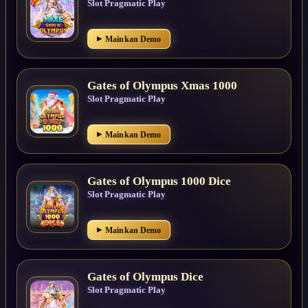
Slot Pragmatic Play
Mainkan Demo
Gates of Olympus Xmas 1000
Slot Pragmatic Play
Mainkan Demo
Gates of Olympus 1000 Dice
Slot Pragmatic Play
Mainkan Demo
Gates of Olympus Dice
Slot Pragmatic Play