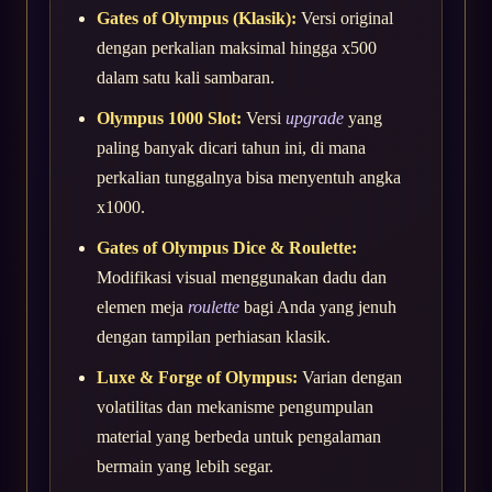
Gates of Olympus (Klasik):
Versi original
dengan perkalian maksimal hingga x500
dalam satu kali sambaran.
Olympus 1000 Slot:
Versi
upgrade
yang
paling banyak dicari tahun ini, di mana
perkalian tunggalnya bisa menyentuh angka
x1000.
Gates of Olympus Dice & Roulette:
Modifikasi visual menggunakan dadu dan
elemen meja
roulette
bagi Anda yang jenuh
dengan tampilan perhiasan klasik.
Luxe & Forge of Olympus:
Varian dengan
volatilitas dan mekanisme pengumpulan
material yang berbeda untuk pengalaman
bermain yang lebih segar.