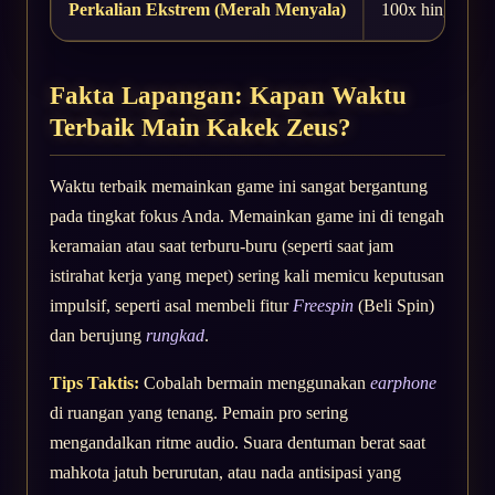
Perkalian Ekstrem (Merah Menyala)
100x hingga 10
Fakta Lapangan: Kapan Waktu
Terbaik Main Kakek Zeus?
Waktu terbaik memainkan game ini sangat bergantung
pada tingkat fokus Anda. Memainkan game ini di tengah
keramaian atau saat terburu-buru (seperti saat jam
istirahat kerja yang mepet) sering kali memicu keputusan
impulsif, seperti asal membeli fitur
Freespin
(Beli Spin)
dan berujung
rungkad
.
Tips Taktis:
Cobalah bermain menggunakan
earphone
di ruangan yang tenang. Pemain pro sering
mengandalkan ritme audio. Suara dentuman berat saat
mahkota jatuh berurutan, atau nada antisipasi yang