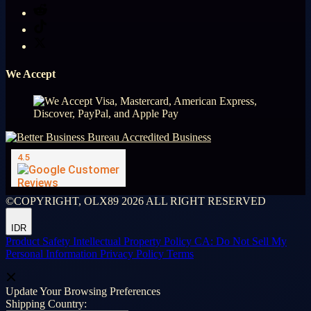
We Accept
©COPYRIGHT, OLX89 2026 ALL RIGHT RESERVED
IDR
Product Safety
Intellectual Property Policy
CA: Do Not Sell My
Personal Information
Privacy Policy
Terms
Update Your Browsing Preferences
Shipping Country: