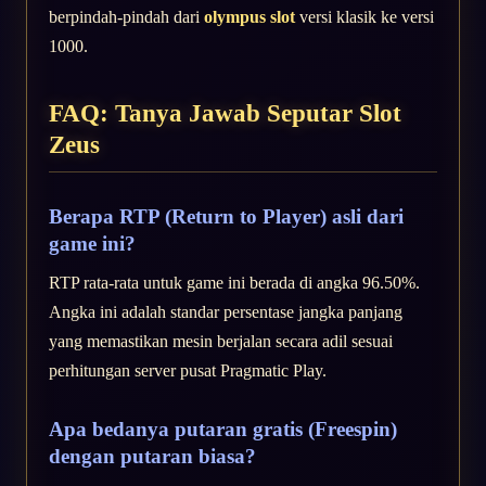
berpindah-pindah dari
olympus slot
versi klasik ke versi
1000.
FAQ: Tanya Jawab Seputar Slot
Zeus
Berapa RTP (Return to Player) asli dari
game ini?
RTP rata-rata untuk game ini berada di angka 96.50%.
Angka ini adalah standar persentase jangka panjang
yang memastikan mesin berjalan secara adil sesuai
perhitungan server pusat Pragmatic Play.
Apa bedanya putaran gratis (Freespin)
dengan putaran biasa?