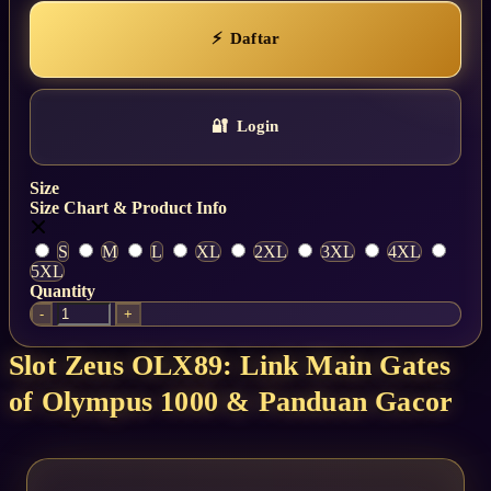
Daftar
Login
Size
Size Chart & Product Info
S
M
L
XL
2XL
3XL
4XL
5XL
Quantity
-
+
Slot Zeus OLX89: Link Main Gates
of Olympus 1000 & Panduan Gacor