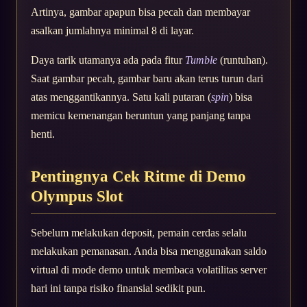
Artinya, gambar apapun bisa pecah dan membayar
asalkan jumlahnya minimal 8 di layar.
Daya tarik utamanya ada pada fitur
Tumble
(runtuhan).
Saat gambar pecah, gambar baru akan terus turun dari
atas menggantikannya. Satu kali putaran (
spin
) bisa
memicu kemenangan beruntun yang panjang tanpa
henti.
Pentingnya Cek Ritme di Demo
Olympus Slot
Sebelum melakukan deposit, pemain cerdas selalu
melakukan pemanasan. Anda bisa menggunakan saldo
virtual di mode demo untuk membaca volatilitas server
hari ini tanpa risiko finansial sedikit pun.