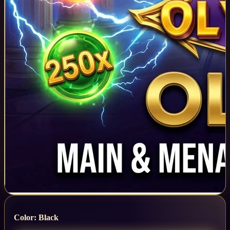
Color:
Black