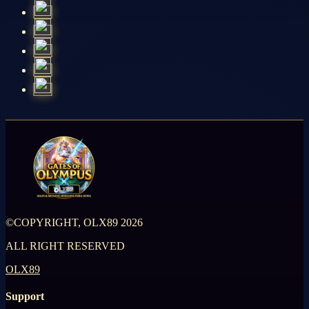
©COPYRIGHT, OLX89 2026
ALL RIGHT RESERVED
OLX89
Support