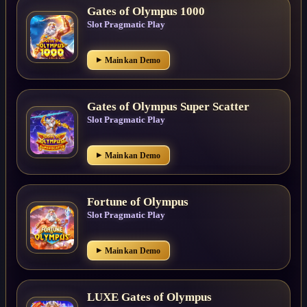
Gates of Olympus 1000
Slot Pragmatic Play
Mainkan Demo
Gates of Olympus Super Scatter
Slot Pragmatic Play
Mainkan Demo
Fortune of Olympus
Slot Pragmatic Play
Mainkan Demo
LUXE Gates of Olympus